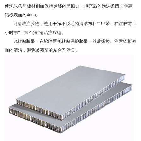
使泡沫条与板材侧面保持足够的摩擦力，填充后的泡沫条凹面距离
铝板表面约4mm。
2)清洁注胶缝，选用干净不脱毛的清洁布和二甲苯，在注胶前半
小时用“二抹布法”清洁注胶缝。
3)粘贴胶带，在胶缝两侧粘贴保护胶带，然后撕掉。注意铝板表
面的清洁，避免被残留的粘合剂污染。