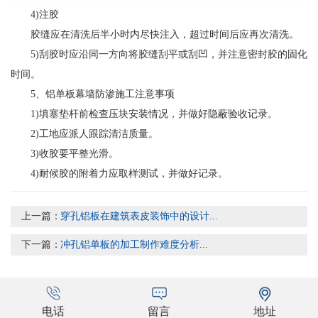
4)注胶
胶缝应在清洗后半小时内尽快注入，超过时间后应再次清洗。
5)刮胶时应沿同一方向将胶缝刮平或刮凹，并注意密封胶的固化
时间。
5、铝单板幕墙防渗施工注意事项
1)填塞垫杆前检查压块安装情况，并做好隐蔽验收记录。
2)工地应派人跟踪清洁质量。
3)收胶要平整光滑。
4)耐候胶的附着力应取样测试，并做好记录。
上一篇：
穿孔铝板在建筑表皮装饰中的设计...
下一篇：
冲孔铝单板的加工制作难度分析...
电话
留言
地址